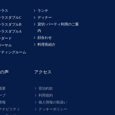
ーラス
ランチ
ーラスダブルC
ディナー
貸切･パーティ利用のご案
ーラスダブルB
内
ーラスダブルA
顔合わせ
ンダード
料理長紹介
バーサル
クティングルーム
の声
アクセス
概要
宿泊約款
ープ
利用規約
情報
個人情報の取扱い
テナビリティ
クッキーポリシー